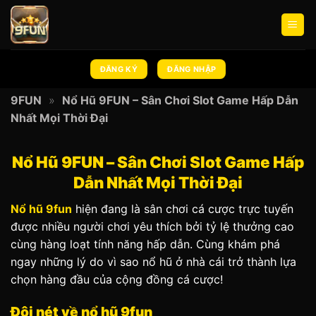
Bỏ
qua
nội
dung
ĐĂNG KÝ
ĐĂNG NHẬP
9FUN
»
Nổ Hũ 9FUN – Sân Chơi Slot Game Hấp Dẫn
Nhất Mọi Thời Đại
Nổ Hũ 9FUN – Sân Chơi Slot Game Hấp
Dẫn Nhất Mọi Thời Đại
Nổ hũ 9fun
hiện đang là sân chơi cá cược trực tuyến
được nhiều người chơi yêu thích bởi tỷ lệ thưởng cao
cùng hàng loạt tính năng hấp dẫn. Cùng khám phá
ngay những lý do vì sao nổ hũ ở nhà cái trở thành lựa
chọn hàng đầu của cộng đồng cá cược!
Đôi nét về nổ hũ 9fun