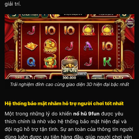
giải trí.
Trải nghiệm đỉnh cao cùng giao diện 3D hiện đại bậc nhất
Hệ thống bảo mật nhằm hỗ trợ người chơi tốt nhất
Một trong những lý do khiến
nổ hũ 9fun
được yêu
thích chính là nhờ vào hệ thống bảo mật hiện đại và
đội ngũ hỗ trợ tận tình. Sự an toàn của thông tin người
dùng luôn được ưu tiên hàng đầu, giúp người chơi yên