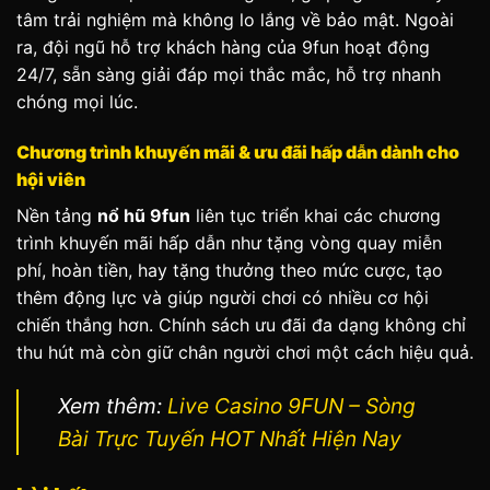
tâm trải nghiệm mà không lo lắng về bảo mật. Ngoài
ra, đội ngũ hỗ trợ khách hàng của 9fun hoạt động
24/7, sẵn sàng giải đáp mọi thắc mắc, hỗ trợ nhanh
chóng mọi lúc.
Chương trình khuyến mãi & ưu đãi hấp dẫn dành cho
hội viên
Nền tảng
nổ hũ 9fun
liên tục triển khai các chương
trình khuyến mãi hấp dẫn như tặng vòng quay miễn
phí, hoàn tiền, hay tặng thưởng theo mức cược, tạo
thêm động lực và giúp người chơi có nhiều cơ hội
chiến thắng hơn. Chính sách ưu đãi đa dạng không chỉ
thu hút mà còn giữ chân người chơi một cách hiệu quả.
Xem thêm:
Live Casino 9FUN – Sòng
Bài Trực Tuyến HOT Nhất Hiện Nay