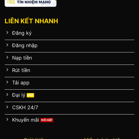
LIÊN KẾT NHANH
Đăng ký
Đăng nhập
Nạp tiền
Rút tiền
Tải app
Đại lý
CSKH 24/7
Khuyến mãi